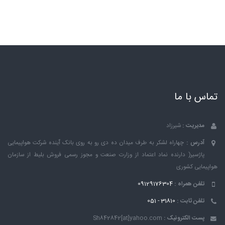
تماس با ما
مدیریت :
شیرزاد
آدرس :
چهاراه لشکر به طرف میدان ده دی رو به روی بانک ٱینده شرکت هواپیمایی
پاژسیر( دارنده نماد اعتماد از وزارت صنعت و مجوز رسمی فروش بلیط از سازمان
هواپیمایی کشوری
تلفن همراه :
09129176304
تلفن ثابت :
31810 - 051
پست الکترونیک :
Sh842842[at]yahoo.com