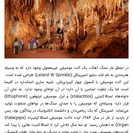
در اعماق غار سنگ آهک، یک آلت موسیقی غیرمعمول وجود دارد که به وسیله
هنرمندی به نام للند دبلیو اسپرینکل (Leland W Sprinkle) طراحی شده است.
این آلت موسیقی با کنسول چهار کیبردی‌اش، شبیه سازی استاندارد در کلیسا
است اما یک تفاوت اساسی با آن دارد؛ در آن لوله‌ای وجود ندارد. به جای آن
«لوله‌ها» استالاکتیتی (stalactites) و ابزار موسیقی لیتوفون (lithophone)
قرار دارد- وسیله‌ای که موسیقی را با صدای سنگ‌ها در نواهای متفاوت تولید
می‌نماید. اسپرینکل که یک ریاضی‌دان و دانشمند الکترونیک در پنتاگون بود، پس
از بازدید از غار در سال ۱۹۵۴، ایده «آلت موسیقی استالاکپایپ» (Stalacpipe
Organ) به ذهنش رسید. او سه سال تلاش کرد تا استالاکتیت هایی را پیدا کند
که نت‌های موسیقی مورد نیاز را تولید نماید و نزدیک به پنج مایل طناب لاستیکی