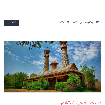
دوشنبه 1 آبان 1396
7771
ادامه ...
مسجد چوبی نیشابور