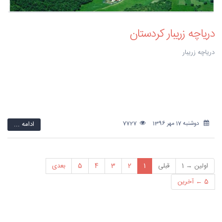
دریاچه زریبار کردستان
دریاچه زریبار
دوشنبه 17 مهر 1396
7727
ادامه ...
اولین → 1
قبلی
1
2
3
4
5
بعدی
5 ← آخرین