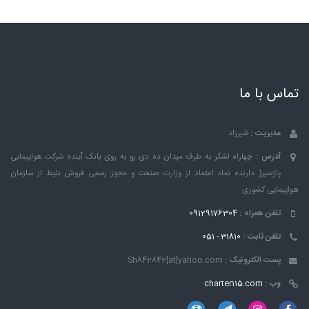
تماس با ما
مدیریت :
شیرزاد
آدرس :
چهاراه لشکر به طرف میدان ده دی رو به روی بانک ٱینده شرکت هواپیمایی
پاژسیر( دارنده نماد اعتماد از وزارت صنعت و مجوز رسمی فروش بلیط از سازمان
هواپیمایی کشوری
تلفن همراه :
09129176304
تلفن ثابت :
31810 - 051
پست الکترونیک :
Sh842842[at]yahoo.com
وب :
charter115.com