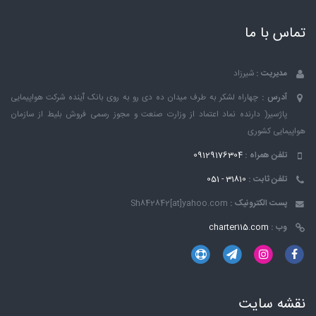
تلفن ثابت :
31810 - 051
پست الکترونیک :
Sh842842[at]yahoo.com
وب :
charter115.com
نقشه سایت
دانلود اپلیکیشن اندروید
دانلود اپلیکیشن آی او اس
بلیط های چارتری
گالری تصاویر
مجله گردشگری