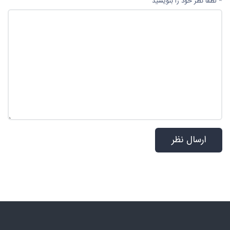
تماس با ما
مدیریت :
شیرزاد
آدرس :
چهاراه لشکر به طرف میدان ده دی رو به روی بانک ٱینده شرکت هواپیمایی
پاژسیر( دارنده نماد اعتماد از وزارت صنعت و مجوز رسمی فروش بلیط از سازمان
هواپیمایی کشوری
تلفن همراه :
09129176304