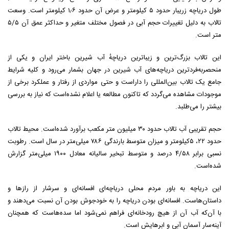
طول دریاچه زریبار حدود ۵ کیلومتر و عرض آن حدود ۱٫۶ کیلومتر است. وسعت
تالاب به دلیل تغییرات حجم آبی در فصول مختلف متغیر و حداکثر عمق آن ۵/۵
متر است.
این تالاب بزرگ‌ترین و زیباترین دریاچهٔ آب شیرین باختر ایران و یکی از
منحصربه‌فردترین دریاچه‌های آب شیرین در جهان بشمار می‌رود و کلیه شرایط
جامع یک تالاب بین‌المللی را داراست و حتی مواردی از رفتار و عملکرد برخی از
موجودات مشاهده می‌گردد که تاکنون مطالعه یا اعلام نشده‌است که نیاز به بررسی
بیشتر را می‌طلبد.
حجم تقریبی آب تالاب حدود ۳۰ میلیون متر مکعب برآورد شده‌است. محیط تالاب
حدود ۲۲، ۵کیلومتر و میزان متوسط بارندگی ۷۸۶ میلی‌متر در سال است. رطوبت
نسبی برابر ۴/۵۸ درصد و متوسط تبخیر سالیانه معادل ۱۹۰۰ میلی‌متر گزارش
شده‌است.
این دریاچه به باور مردم محلی دریاچه‌ای افسانه‌ای و سرشار از رازها و
داستان‌هاست. افسانه‌ای بودن دریاچه را به خودجوش بودن آن نسبت می‌دهند و
با آن‌که آب آن از هیچ رودخانه‌ای فراهم نمی‌شود اما سده‌هاست که همچنان
آینه‌سار آسمان آبی و ابرهایش است.