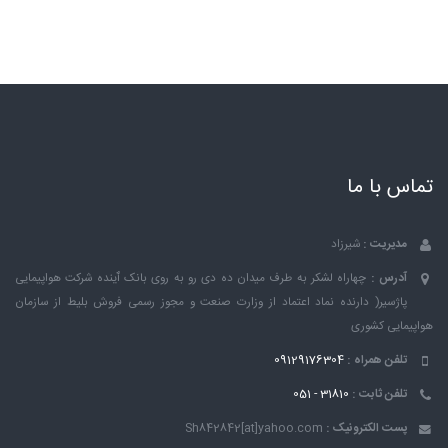
تماس با ما
مدیریت :
شیرزاد
آدرس :
چهاراه لشکر به طرف میدان ده دی رو به روی بانک ٱینده شرکت هواپیمایی
پاژسیر( دارنده نماد اعتماد از وزارت صنعت و مجوز رسمی فروش بلیط از سازمان
هواپیمایی کشوری
تلفن همراه :
09129176304
تلفن ثابت :
31810 - 051
پست الکترونیک :
Sh842842[at]yahoo.com