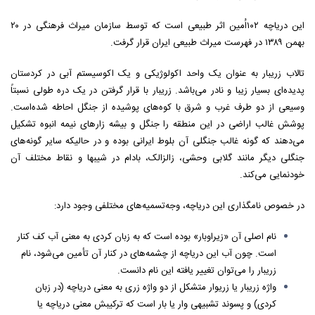
این دریاچه ۱۰۲اُمین اثر طبیعی است که توسط سازمان میراث فرهنگی در ۲۰
بهمن ۱۳۸۹ در فهرست میراث طبیعی ایران قرار گرفت.
تالاب زریبار به عنوان یک واحد اکولوژیکی و یک اکوسیستم آبی در کردستان
پدیده‌ای بسیار زیبا و نادر می‌باشد. زریبار با قرار گرفتن در یک دره طولی نسبتاً
وسیعی از دو طرف غرب و شرق با کوه‌های پوشیده از جنگل احاطه شده‌است.
پوشش غالب اراضی در این منطقه را جنگل و بیشه زارهای نیمه انبوه تشکیل
می‌دهند که گونه غالب جنگلی آن بلوط ایرانی بوده و در حالیکه سایر گونه‌های
جنگلی دیگر مانند گلابی وحشی، زالزالک، بادام در شیبها و نقاط مختلف آن
خودنمایی می‌کند.
در خصوص نامگذاری این دریاچه، وجه‌تسمیه‌های مختلفی وجود دارد:
نام اصلی آن «زیراوبار» بوده است که به زبان کردی به معنی آب کف کنار
است. چون آب این دریاچه از چشمه‌های در کنار آن تأمین می‌شود، نام
زریبار را می‌توان تغییر یافته این نام دانست.
واژه زریبار یا زریوار متشکل از دو واژه زری به معنی دریاچه (در زبان
کردی) و پسوند تشبیهی وار یا بار است که ترکیبش معنی دریاچه یا