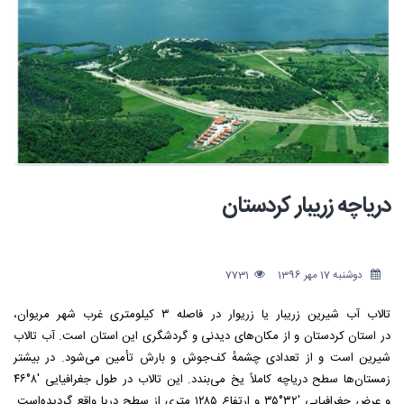
دریاچه زریبار کردستان
دوشنبه 17 مهر 1396
7731
تالاب آب شیرین زریبار یا زریوار در فاصله ۳ کیلومتری غرب شهر مریوان،
در استان کردستان و از مکان‌های دیدنی و گردشگری این استان است. آب تالاب
شیرین است و از تعدادی چشمهٔ کف‌جوش و بارش تأمین می‌شود. در بیشتر
زمستان‌ها سطح دریاچه کاملاً یخ می‌بندد. این تالاب در طول جغرافیایی ′۸°۴۶
و عرض جغرافیایی ′۳۲°۳۵ و ارتفاع ۱۲۸۵ متری از سطح دریا واقع گردیده‌است.