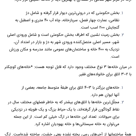
بخش حکومتی
که در درونی‌ترین دیوار قرار گرفته و شامل دژ
نظامی، عمارت چهار فصل، سربازخانه، چاه آب ۴۰ متری و اصطبل به
گنجایش ۲۰۰ اسب است.
بخش رعیت نشین
که اطراف بخش حکومتی است و شامل ورودی اصلی
شهر، مسیر اصلی متصل‌کننده ورودی شهر به دژ و بازار در امتداد آن،
نزدیک به ۴۰۰ خانه و ساختمان‌های عمومی مانند مدرسه و مکان ورزش
است.
در میان خانه‌ها ۳ نوع مختلف وجود دارد که قابل توجه هست: *خانه‌های کوچکتر
با ۲–۳ اتاق برای خانواده‌های فقیر.
خانه‌های بزرگتر با ۳–۴ اتاق برای طبقهٔ متوسط جامعه، بعضی از
آنها ایوان هم دارد.
مجلّل‌ترین خانه‌ها با اتاق‌های بیشتر که به خاطر فصلهای مختلف سال در
نقاط گوناگون قرار گرفته‌اند، با یک حیاط بزرگ و یک طویله در نزدیکی
برای حیوانات. تعداد این خانه‌ها در ارگ خیلی کم است. از این جمله
می‌توان به خانه سیستانی‌ها و خانه یهودیان اشاره کرد.
همهٔ ساختمانها از آجرهای رسی پخته نشده یعنی خشت، ساخته شده‌است. ارگ