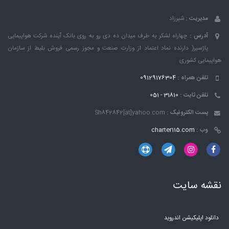
مدیریت :
شیرزاد
آدرس :
چهاراه لشکر به طرف میدان ده دی رو به روی بانک ٱینده شرکت هواپیمایی
پاژسیر( دارنده نماد اعتماد از وزارت صنعت و مجوز رسمی فروش بلیط از سازمان
هواپیمایی کشوری
تلفن همراه :
09129176304
تلفن ثابت :
31810 - 051
پست الکترونیک :
Sh842842[at]yahoo.com
وب :
charter115.com
نقشه سایت
دانلود اپلیکیشن اندروید