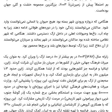
بم احتمالاً پیش از زمین‌لرزهٔ ۲۰۰۳، بزرگترین مجموعه خشت و گلی جهان
بوده‌است.
هنگامی که دروازه ورودی شهر بسته بود هیج حیوان یا انسانی نمی‌توانست وارد
شود. ساکنان می‌توانستند زندگی خود را در دوره‌های طولانی ادامه دهند زیرا به
چاه آب، باغ‌ها وحیوانات اهلی در داخل ارگ دسترسی داشتند. هنگامی که شهر
نظامی ساخته شده بود ساکنان می‌توانستند در شهر بمانند و سربازان می‌توانستند
از آن دفاع کنند زیرا ارگ توسط دیوارهای بلند و برج‌ها محصور بود.
زلزله سال (1382)۲۰۰۳ در بم بیشتر از ۸۰ درصد ارگ را ویران کرد. به عنوان یک
میراث فرهنگ جهانی خیلی از کشورها در جریان باز سازی آن شرکت کردند. ژاپن،
ایتالیا و فرانسه جز کشورهایی بودند که از ابتدا همکاری کردند. ژاپن حدود ۱٫۳
میلیون دلار به ایران برای بازسازی کمک کرد، و با ارسال تجهیزات و ایجاد طرح
سه‌بعدی از ارگ بم برای افزایش دقت نوسازی، این پروژه را پشتیبانی کرد. وزارت
میراث و فعالیت‌های فرهنگی ایتالیا نیز با اجرای پروژه‌ای با بودجه‌ای در حدود
۵۰۰۰۰۰ یورو جهت مرمت و استحکام بخشی برج شماره یک (در گوشهٔ جنوب
غربی دیوار پیرامونی شهر تاریخی) در مرمت ارگ تاریخی مشارکت کرد. این پروژه
که با همکاری گروهی از کارشناسان ایتالیایی و ایرانی انجام شد در تابستان ۱۳۹۰
به پایان رسید. فرانسه با تهیه نقشه ارگ بم به ایران کمک کردند. بانک جهانی هم