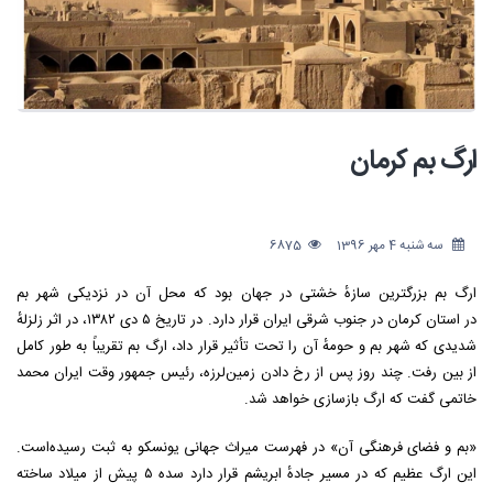
ارگ بم کرمان
سه شنبه 4 مهر 1396
6875
ارگ بم بزرگترین سازهٔ خشتی در جهان بود که محل آن در نزدیکی شهر بم
در استان کرمان در جنوب شرقی ایران قرار دارد. در تاریخ ۵ دی ۱۳۸۲، در اثر زلزلهٔ
شدیدی که شهر بم و حومهٔ آن را تحت تأثیر قرار داد، ارگ بم تقریباً به طور کامل
از بین رفت. چند روز پس از رخ دادن زمین‌لرزه، رئیس جمهور وقت ایران محمد
خاتمی گفت که ارگ بازسازی خواهد شد.
«بم و فضای فرهنگی آن» در فهرست میراث جهانی یونسکو به ثبت رسیده‌است.
این ارگ عظیم که در مسیر جادهٔ ابریشم قرار دارد سده ۵ پیش از میلاد ساخته