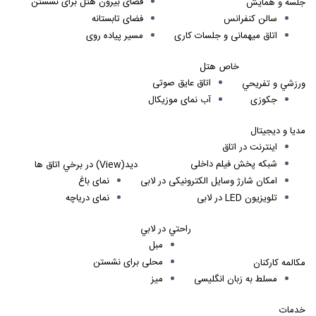
فضای بيرون هتل برای نشستن
جلسه و همايش
سالن كنفرانس
فضای تابستانه
اتاق ميهمانی و جلسات كاری
مسير پياده روی
خاص هتل
اتاق عايق صوتی
ورزشي و تفريحي
جكوزی
آب نمای موزيكال
مديا و ديجيتال
اينترنت در اتاق
شبكه پخش فيلم داخلی
ديد(View) در برخي اتاق ها
امكان شارژ وسايل الكترونيكی در لابی
نمای باغ
تلويزيون LED در لابی
نمای دریاچه
راحتي در لابي
مبل
محلی برای نشستن
مكالمه كاركنان
مسلط به زبان انگليسی
ميز
خدمات