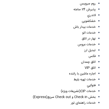
روم سرويس
پذيرش 24 ساعته
لاندري
خشکشویی
خدمات بيدار باش
خدمات اتو
نهار در اتاق
خدمات عروس
تبديل ارز
فكس
اتاق چمدان
اتاق VIP
اجاره ماشين با راننده
خدمات تهيه بليط
فتوكپي
خدمات CIP(تشريفات ويژه)
بخش Check in و Check out سريع(Express)
خدمات راهنمای تور