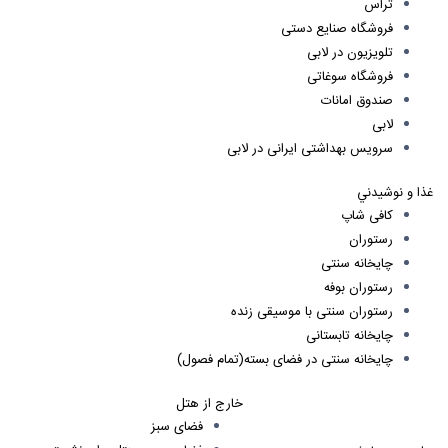
تراس
فروشگاه صنايع دستی
تلويزيون در لابی
فروشگاه سوغاتی
صندوق امانات
لابی
سرویس بهداشتی ایرانی در لابی
غذا و نوشيدني
كافی شاپ
رستوران
چايخانه سنتی
رستوران بوفه
رستوران سنتی با موسيقی زنده
چايخانه تابستانی
چايخانه سنتی در فضای بسته(تمام فصول)
خارج از هتل
فضای سبز