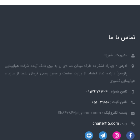
تماس با ما
مدیریت :
شیرزاد
آدرس :
چهاراه لشکر به طرف میدان ده دی رو به روی بانک ٱینده شرکت هواپیمایی
پاژسیر( دارنده نماد اعتماد از وزارت صنعت و مجوز رسمی فروش بلیط از سازمان
هواپیمایی کشوری
تلفن همراه :
09129176304
تلفن ثابت :
31810 - 051
پست الکترونیک :
Sh842842[at]yahoo.com
وب :
charter115.com