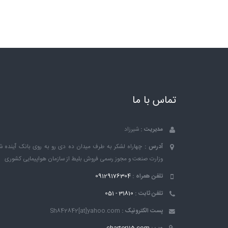
تماس با ما
مدیریت :
شیرزاد
آدرس :
چهاراه لشکر به طرف میدان ده دی رو به روی بانک ٱینده شرکت
وزارت صنعت و مجوز رسمی فروش بلیط از سازمان هواپیمایی کشوری
تلفن همراه :
09129176304
تلفن ثابت :
31810 - 051
پست الکترونیک :
Sh842842[at]yahoo.com