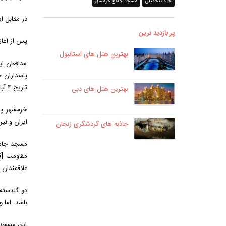
جنگ تحمیلی
مسجد جامع خرمشهر
در مقابل ا
پر بازدید ترین
پس از آغاز
بهترین هتل های استانبول
مدافعان ای
تاریخ ۴ آبان ۱۳۵۹ آخرین مدافعان شهر نیز به خاطر فشار زیاد ارتش بعثی عراق و کمبود سلاح و تجهیزات مجبور به عقب نشینی از شهر گردیدند.
بهترین هتل های دبی
ایران و ن
جاذبه های گردشگری زنجان
مسجد جامع
مقاومت [قب
علاقمندان 
باشد، اما 
این مسجد ق