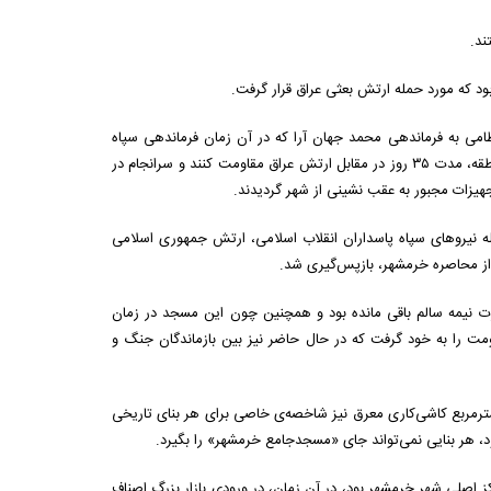
ند.
د که مورد حمله ارتش بعثی عراق قرار گرفت.
نظامی به فرماندهی محمد جهان آرا که در آن زمان فرماندهی سپاه
پاسداران خرمشهر را بر عهده داشت با سلاح‌های سبک خود و با استفاده از موقعیت آشنایی با منطقه، مدت ۳۵ روز در مقابل ارتش عراق مقاومت کنند و سرانجام در
۵۷ روز (۱۹ ماه) اشغال توسط ارتش بعثی عراق، در تاریخ۳ خرداد ۱۳۶۱ با حمله نیروهای سپاه پاسداران انقلاب اسلامی، ارتش جمهوری اسلامی
از محاصره خرمشهر، بازپس‌گیری شد.
ت نیمه سالم باقی مانده بود و همچنین چون این مسجد در زمان
ومت را به خود گرفت که در حال حاضر نیز بین بازماندگان جنگ و
لدسته و دو گنبد کوچک و بزرگ با 120 سال قدمت را در دل خود جای داده است، شاید 770 مترمربع کاشی‌کاری معرق نیز شاخصه‌ی خاصی برای هر بنای تاریخی
، هر بنایی نمی‌تواند جای «مسجدجامع خرمشهر» را بگیرد.
ز اصلی شهر خرمشهر بود، در آن زمان، در ورودی بازار بزرگ اصناف