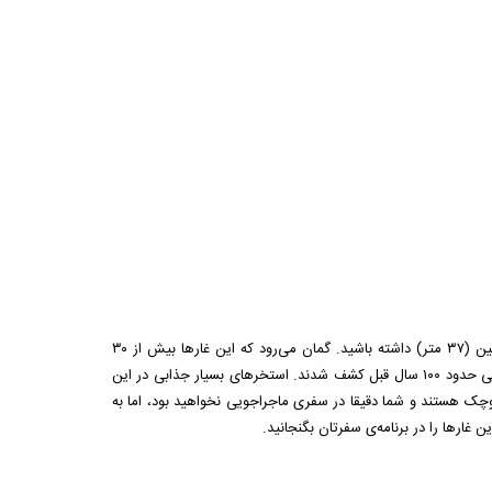
برای تماشای یکی از الهام بخش‌ترین جاذبه‌های طبیعی برمودا مجبور هستید سفری به اعماق زمین (۳۷ متر) داشته باشید. گمان می‌رود که این غارها بیش از ۳۰
میلیون سال قدمت دارند، اما هر دوی غارهای کریستالی و فانتزی به طور اتفاقی در سال ۱۹۰۷ یعنی حدود ۱۰۰ سال قبل کشف شدند. استخرهای بسیار جذابی در این
 کوچک هستند و شما دقیقا در سفری ماجراجویی نخواهید بود، اما به
ن غارها را در برنامه‌ی سفرتان بگنجانید.