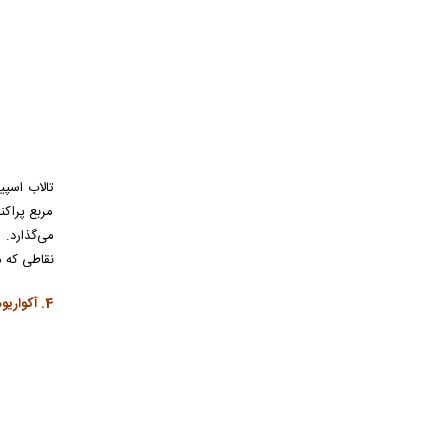
مربع پراکن
نقاطی که م
4. آکواریوم، موزه و باغ وحش برمودا