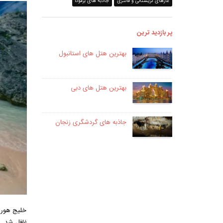
غارهای کریستالی و فانتزی
جاذبه های برمودا
پر بازدید ترین
بهترین هتل های استانبول
بهترین هتل های دبی
جاذبه های گردشگری زنجان
خلیج هورس‌
غافل شد. 