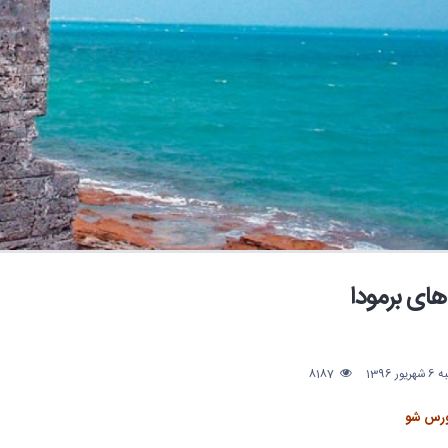
های برمودا
ر 1396
8187