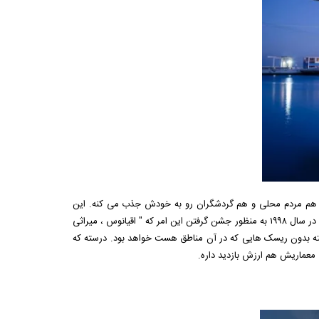
نده با ۱۶۰۰۰ گیاه و جانور از بیش از ۴۵۰ گونه ی مختلف که هم مردم محلی و هم گردشگران رو به خودش جذب می کنه. این
آکواریم یا به عبارتی Oceanarium که توسط معمار آمریکایی Peter Chermeyeff طراحی شده در سال ۱۹۹۸ به منظور جشن گرفتن این امر که " اقیانوس ، میراثی
البته بدون ریسک هایی که در آن مناطق هست خواهد بود. درسته که
 معماریش هم ارزش بازدید داره.