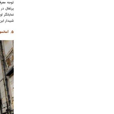
توجه معرفی
نمایانگر ا
شیبدار این 
5. آسانسور سانتا ژوستا