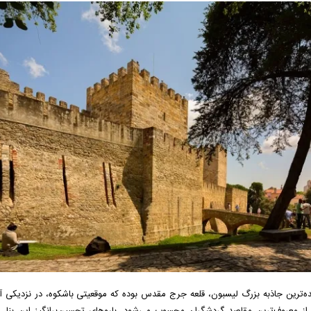
‌ترین جاذبه بزرگ لیسبون، قلعه جرج مقدس بوده که موقعیتی باشکوه، در نزدیکی آل
از معروف‌ترین مقاصد گردشگران محسوب می‌شود. باروهای تحسین‌برانگیز این بنا،