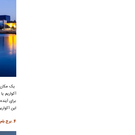
برای آینده
این آکواری
4. برج بلم