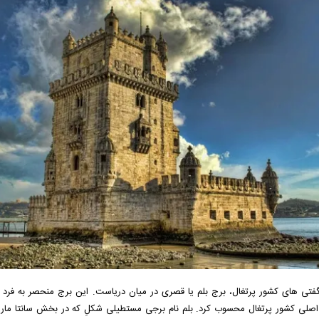
فتی های کشور پرتغال، برج بلم یا قصری در میان دریاست. این برج منحصر به فرد 
لی کشور پرتغال محسوب کرد. بلم نام برجی مستطیلی شکلِ که در بخش سانتا ماریای 