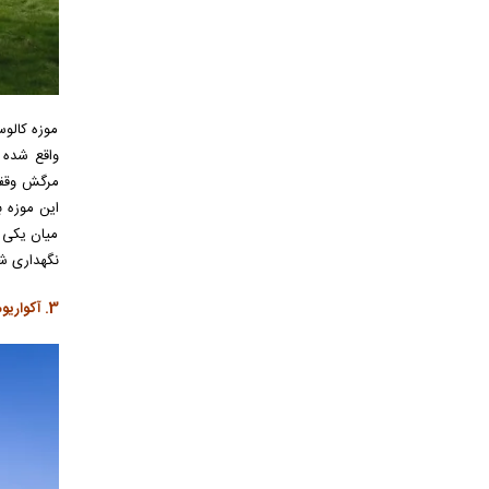
موزه کالوس
این موزه ب
میان یکی ا
نگهداری شد
3. آکواریوم اقیانوسی لیسبون