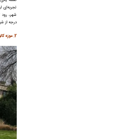
تجربه‌ای ا
درجه از شه
2. موزه کالوست گولبِنکیان