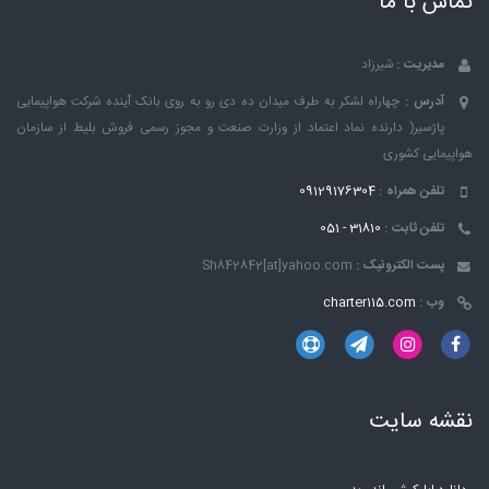
تماس با ما
مدیریت :
شیرزاد
آدرس :
چهاراه لشکر به طرف میدان ده دی رو به روی بانک ٱینده شرکت هواپیمایی
پاژسیر( دارنده نماد اعتماد از وزارت صنعت و مجوز رسمی فروش بلیط از سازمان
هواپیمایی کشوری
تلفن همراه :
09129176304
تلفن ثابت :
31810 - 051
پست الکترونیک :
Sh842842[at]yahoo.com
وب :
charter115.com
نقشه سایت