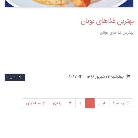
بهترین غذاهای یونان
بهترین غذاهای یونان
چهارشنبه 22 شهریور 1396
8097
ادامه ...
اولین → 1
قبلی
1
2
3
بعدی
3 ← آخرین