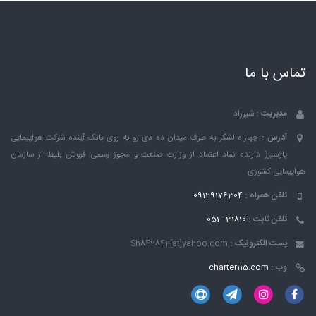
تماس با ما
مدیریت :
شیرزاد
آدرس :
چهاراه لشکر به طرف میدان ده دی رو به روی بانک ٱینده شرکت هواپیمایی
پاژسیر( دارنده نماد اعتماد از وزارت صنعت و مجوز رسمی فروش بلیط از سازمان
هواپیمایی کشوری
تلفن همراه :
09129176304
تلفن ثابت :
31810 - 051
پست الکترونیک :
Sh842842[at]yahoo.com
وب :
charter115.com