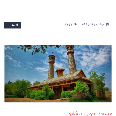
دوشنبه 1 آبان 1396
7777
ادامه ...
مسجد چوبی نیشابور