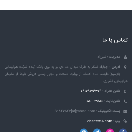
تماس با ما
مدیریت :
شیرزاد
آدرس :
چهاراه لشکر به طرف میدان ده دی رو به روی بانک ٱینده شرکت هواپیمایی
پاژسیر( دارنده نماد اعتماد از وزارت صنعت و مجوز رسمی فروش بلیط از سازمان
هواپیمایی کشوری
تلفن همراه :
09129176304
تلفن ثابت :
31810 - 051
پست الکترونیک :
Sh842842[at]yahoo.com
وب :
charter115.com