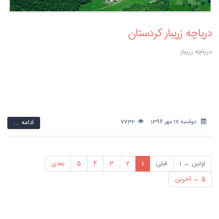
دریاچه زریبار کردستان
دریاچه زریبار
دوشنبه 17 مهر 1396
7732
ادامه ...
اولین → 1
قبلی
1
2
3
4
5
بعدی
5 ← آخرین