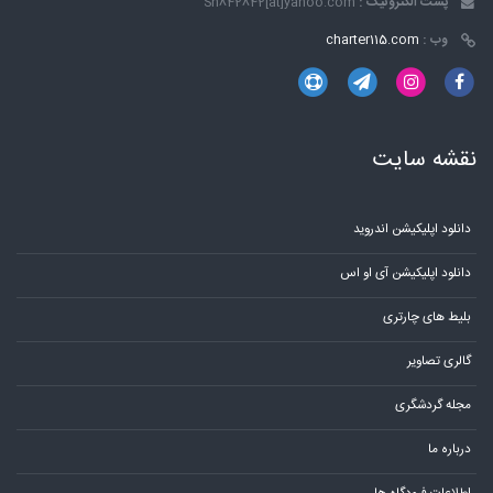
پست الکترونیک :
Sh842842[at]yahoo.com
وب :
charter115.com
نقشه سایت
دانلود اپلیکیشن اندروید
دانلود اپلیکیشن آی او اس
بلیط های چارتری
گالری تصاویر
مجله گردشگری
درباره ما