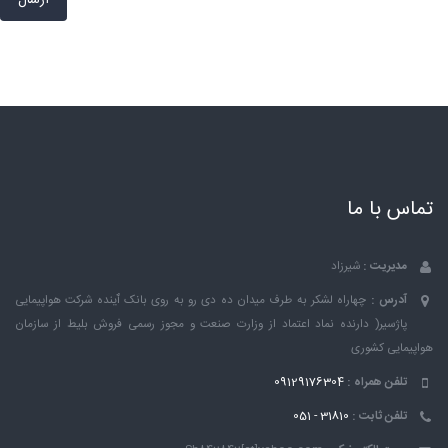
ارسال
تماس با ما
مدیریت :
شیرزاد
آدرس :
چهاراه لشکر به طرف میدان ده دی رو به روی بانک ٱینده شرکت هواپیمایی
پاژسیر( دارنده نماد اعتماد از وزارت صنعت و مجوز رسمی فروش بلیط از سازمان
هواپیمایی کشوری
تلفن همراه :
09129176304
تلفن ثابت :
31810 - 051