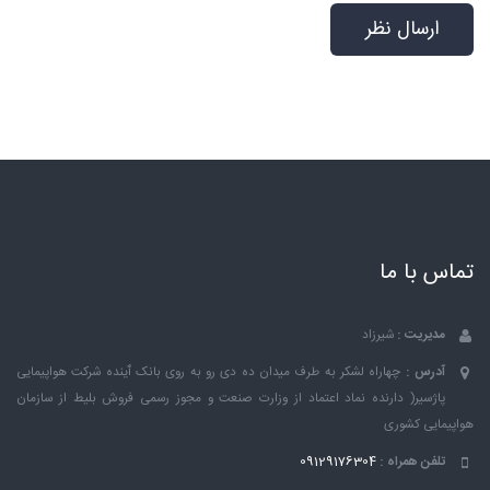
تماس با ما
مدیریت :
شیرزاد
آدرس :
چهاراه لشکر به طرف میدان ده دی رو به روی بانک ٱینده شرکت هواپیمایی
پاژسیر( دارنده نماد اعتماد از وزارت صنعت و مجوز رسمی فروش بلیط از سازمان
هواپیمایی کشوری
تلفن همراه :
09129176304