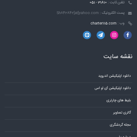
تلفن ثابت :
31810 - 051
پست الکترونیک :
Sh842842[at]yahoo.com
وب :
charter115.com
نقشه سایت
دانلود اپلیکیشن اندروید
دانلود اپلیکیشن آی او اس
بلیط های چارتری
گالری تصاویر
مجله گردشگری