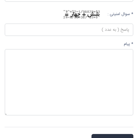
* سوال امنیتی :
* پیام