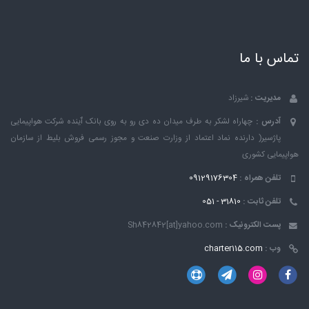
تماس با ما
مدیریت :
شیرزاد
آدرس :
چهاراه لشکر به طرف میدان ده دی رو به روی بانک ٱینده شرکت هواپیمایی
پاژسیر( دارنده نماد اعتماد از وزارت صنعت و مجوز رسمی فروش بلیط از سازمان
هواپیمایی کشوری
تلفن همراه :
09129176304
تلفن ثابت :
31810 - 051
پست الکترونیک :
Sh842842[at]yahoo.com
وب :
charter115.com