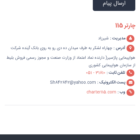
چارتر 115
مدیریت :
شیرزاد
آدرس :
چهاراه لشکر به طرف میدان ده دی رو به روی بانک ٱینده شرکت
هواپیمایی پاژسیر( دارنده نماد اعتماد از وزارت صنعت و مجوز رسمی فروش بلیط
از سازمان هواپیمایی کشوری
تلفن ثابت :
31810 - 051
پست الکترونیک :
Sh842842@yahoo.com
وب :
charter115.com