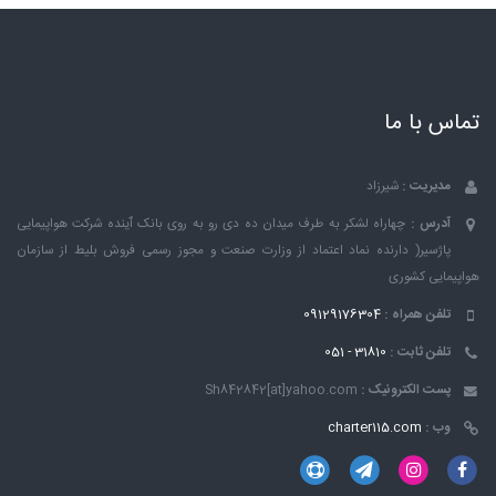
تماس با ما
مدیریت :
شیرزاد
آدرس :
چهاراه لشکر به طرف میدان ده دی رو به روی بانک ٱینده شرکت هواپیمایی
پاژسیر( دارنده نماد اعتماد از وزارت صنعت و مجوز رسمی فروش بلیط از سازمان
هواپیمایی کشوری
تلفن همراه :
09129176304
تلفن ثابت :
31810 - 051
پست الکترونیک :
Sh842842[at]yahoo.com
وب :
charter115.com